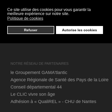
La résidence
Ce site utilise des cookies pour vous garantir la
Les services
meilleure expérience sur notre site.
Politique de cookies
Les activités
Les locatifs
Refuser
Autorise les cookies
Les formalités
NOTRE RÉSEAU DE PARTENAIRES
le Groupement GAMA’tlantic
Agence Régionale de Santé des Pays de la Loire
Conseil départemental 44
Le CLIC vivre son âge
Adhésion à « QualiREL » - CHU de Nantes